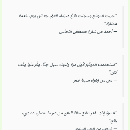
“جربت الموقع وسجلت بلاغ صيانة، الفني جه تاني يوم، خدمة
ممتازة.”
— أحمد من شارع مصطفى النحاس
“استخدمت الموقع لأول مرة ولقيته سهل جدًا، وفّر عليا وقت
كتير.”
— منى من زهراء مدينة نصر
“الميزة إنك تقدر تتابع حالة البلاغ من غير ما تتصل، ده شيء
رائع.”
— شريف من الحي السابع